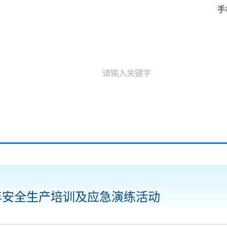
手
息化
党建园地
工会信息
互
5年安全生产培训及应急演练活动