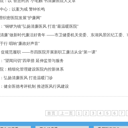
院：以“智慧药房”小笔触 书清廉医院大文章
中心：以案为戒 警钟长鸣
管理织密医院发展“护廉网”
：“铜锣为镜”弘扬清廉医风 打造“最温暖医院”
于行 唱响“廉政好声音”
 促规范履职 ——市四医院开展新职工廉洁从业“第一课”
：“望闻问切”四举措 延伸监管与服务
院：精细化管理建设医院内控新体系
：弘扬清廉医风 打造温暖门诊
：健全医德考评机制 推进医风行风建设
首页
上一页
1
2
3
4
5
6
7