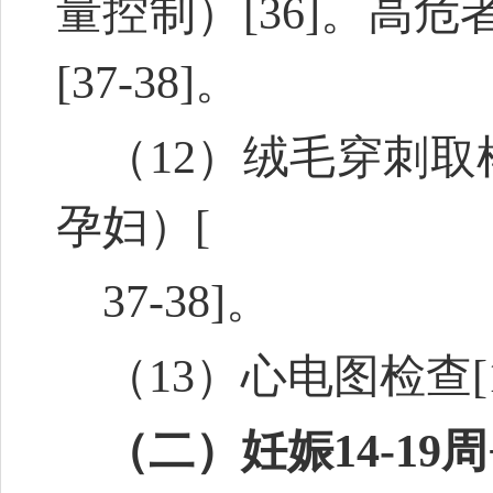
量控制）
[36]
。高危
[37-38]
。
（12）绒毛穿刺取
孕妇）
[
37-38]
。
（13）心电图检查
[
（二）妊娠14-19