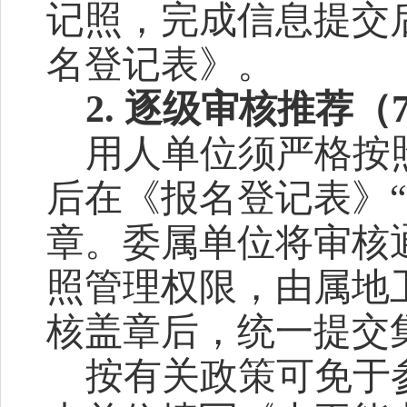
记照
，
完成信息提交
名
登记
表
》
。
2.
逐级审核推荐（
用人单位
须严格按
后在
《
报名
登记
表
》
章。
委属单位
将审核
照管理权限，由
属地
核盖章
后
，
统一提交
按有关政策可免于