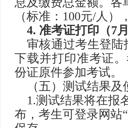
息及缴费总金额
。
各
（标准：
100元/人
4. 准考证打
印（
7
审核通过考生
登陆
下载
并
打印准考证
。
份证原件
参加考试。
（
五
）
测试结果及
1.
测试结果将在
报
布
，考生可
登录
网站