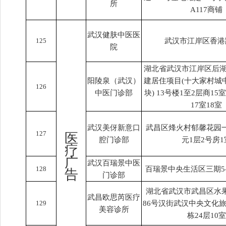
所
A117商铺
武汉健肤中医医
125
武汉市江岸区香港
院
湖北省武汉市江岸区后湖
阳陵泉（武汉）
建居住项目(十大家村城
126
中医门诊部
块) 13号楼1至2层商15
17室18室
武汉美伢新意口
武昌区烽火村郁馨花园一
127
医
腔门诊部
元1层2号房1
疗
广
武汉百瑞景中医
128
百瑞景中央生活区三期5-10
告
门诊部
湖北省武汉市武昌区水
武昌欧思芮医疗
129
86号汉街武汉中央文化旅
美容诊所
栋24层10室