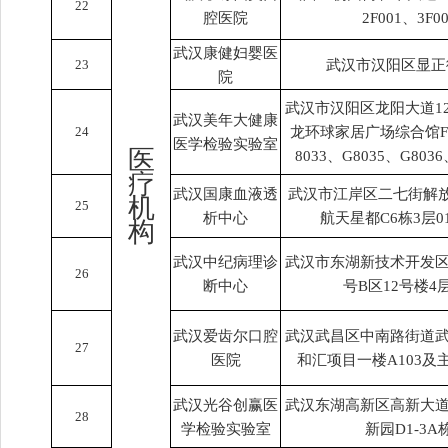
22
腔医院
2F001、3F00
武汉康健妇婴医
23
武汉市汉阳区显正
院
武汉市汉阳区龙阳大道1
武汉美年大健康
24
龙环球家居广场综合馆F7
医学检验实验室
医
8033、G8035、G8036
疗
武汉国康血液透
武汉市江岸区二七街解放
机
25
析中心
航天星都C6栋3层0
构
武汉中纪病理诊
武汉市东湖新技术开发区
26
断中心
号B区12号楼4
武汉爱齿尔口腔
武汉武昌区中南路街道武
27
医院
和汇项目一楼A103及主
武汉光谷创赢医
武汉东湖高新区高新大道
28
学检验实验室
新园D1-3A