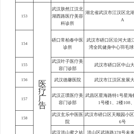
武汉肤然江汉北
湖北省武汉市江汉区北湖
153
湖西路医疗美容
A
科诊所
硚口常柏春中医
武汉市硚口区沿河大道江
154
诊所
湾全民健身中心羽毛球
武汉叶子医疗美
155
武汉市硚口区中山大
容门诊部
156
武汉德馨医院
武汉市江汉区发展大
医
疗
武汉正璞医疗美
武昌区星海路特1号星海
广
157
容门诊部
1号楼1、2楼108、
告
武汉玄乐中医医
武汉市硚口区天顺园小区90
158
院
6号
武汉洪山蜜之祐
洪山区武珞路378号未