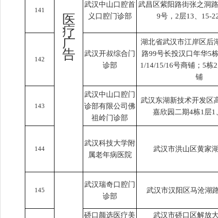
武汉中山口腔首
武昌区紫阳路街张之洞路2
141
医
义口腔门诊部
9号，2层13、15-2
疗
广
湖北省武汉市江岸区后
告
武汉开叔综合门
路99号长投汉口年华5栋1层
142
诊部
1/14/15/16号商铺；5
铺
武汉中山口腔门
武汉东湖新技术开发区高
143
诊部有限公司佛
嘉欣园二期4栋1层1
祖岭门诊部
武汉科技大学附
144
武汉市洪山区黄家湖
属老年病医院
武汉瑞奇口腔门
145
武汉市汉阳区马沧湖路6
诊部
硚口颜选医疗美
武汉市硚口区解放大