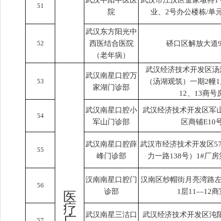
武汉中阳中医医
武汉市江汉区金家墩特1
51
院
业、2号办公楼栋/单元
武汉东方阳光中
52
西医结合医院
硚口区解放大道9
（老年病）
武汉经济技术开发区汤湖
武汉南星口腔万
53
（汤湖观筑）一期2幢1层
家湖门诊部
12、13商号
武汉南星口腔小
武汉经济技术开发区军
54
军山门诊部
区商铺E10
武汉南星口腔薛
武汉市经济技术开发区5
55
峰门诊部
力一路138号）1#厂
汉南南星口腔门
汉南区纱帽街月亮湾路左
56
诊部
1层11—12商
医
疗
武汉南星三洁口
武汉经济技术开发区沌
广
57