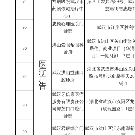
94
神病医院武汉市
岸区工农兵路89号、武
药物依赖治疗中
慈惠街慈惠墩7
心）
忠德心理医院门
95
武汉市江岸区胜利街
诊部
武汉市洪山区关山街道关
洪山爱眼帮眼科
96
居住、商业项目（华润
诊所
目）一期3幢1，3层
医
湖北省武汉市洪山区关
疗
武汉洪山益佳口
97
路76号卧龙剑桥春天28
广
腔诊所
铺-1
告
武汉牙倍康医疗
服务有限责任公
湖北省武汉市汉阳区龙
98
司郭茨口口腔门
（玫瑰园路）1层
诊部
武汉君康综合门
武汉市洪山区汇东南湖新村
99