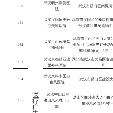
武汉明州康复医
130
武汉市硚口区南泥湾
院
武汉汉阳恒美医
武汉市汉阳区琴断口街道
131
疗美容诊所
号汉商21世纪购物中
武汉市洪山区关山大道2
武汉洪山冠济堂
132
业项目（华润光谷长动
中医诊所
期16栋/单元1-2层
武汉京都结石泌
湖北省武汉市武昌区友谊
133
尿外科医院
号
武汉京科中医白
134
武汉市硚口区建设大
癜风医院
医
武汉中山口腔
洪山区白沙洲大道与白
疗
135
洪山未来城门诊
白沙未来城4号楼
广
部