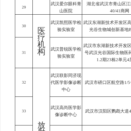
武汉爱尔眼科青
湖北省武汉市青山区江
29
山医院
40/41商网
武汉凯熙医学检
武汉东湖新技术开发区高
30
医
验实验室
光谷生物城创新基地B3
疗
机
武汉市东湖新技术开发区
武汉普锐医学检
构
31
号武汉光谷国际生物医
验实验室
1.2期23栋2单元4
武汉联影同济现
32
代医学影像诊断
武汉市硚口区航空路1/
中心
武汉高尚医学影
33
武汉市汉阳区鹦鹉大道4
像诊断中心
放