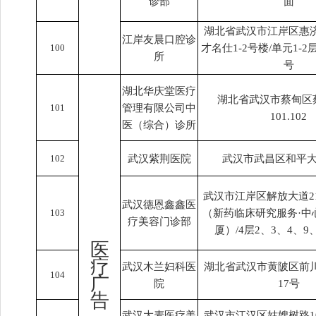
诊部
面
湖北省武汉市江岸区惠济
江岸友晨口腔诊
100
才名仕1-2号楼/单元1-
所
号
湖北华庆堂医疗
湖北省武汉市蔡甸区
101
管理有限公司中
101.102
医（综合）诊所
102
武汉紫荆医院
武汉市武昌区和平大
武汉市江岸区解放大道2
武汉德恩鑫鑫医
103
（新药临床研究服务·中
疗美容门诊部
厦）/4层2、3、4、9、
医
疗
武汉木兰妇科医
湖北省武汉市黄陂区前
104
广
院
17号
告
武汉大麦医疗美
武汉市江汉区姑嫂树路1