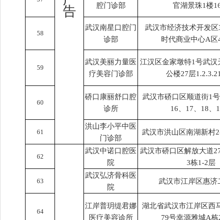
腔门诊部
官湖景珠1楼1
告
武汉南星口腔门
武汉市经济技术开发区3
58
诊部
时代商业中心A区
武汉美丽力量医
江汉区金家墩特1号武汉
59
疗美容门诊部
公楼27层1.2.3.
硚口康丽舒口腔
武汉市硚口区顺道街1号
60
诊所
16、17、18、
洪山李小平中医
61
武汉市洪山区南湖新村2-2
门诊部
武汉中诺口腔医
武汉市硚口区解放大道2
62
院
3栋1-2层
武汉弘济骨科医
63
武汉市江岸区惠济
院
江岸普玥缇君娜
湖北省武汉市江岸区西
64
医疗美容诊所
79号幸源雅城A栋