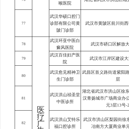
喉医院
武汉华硕口腔门
77
诊部有限公司黄
武汉市黄陂区前川街西
陂门诊部
武汉环亚中医白
78
武汉市硚口区解放大
癜风医院
武汉百佳妇产医
79
武汉市江岸区建设大道
院
武汉愈见精神卫
武昌区首义路街道紫阳路
80
生门诊部
层
湖北省武汉市洪山区徐东
武汉洪山祯圣堂
81
汉青扬城市广场商业办公
中医诊所
元3层13号-
医
疗
武汉洪山艾特乐
武汉市洪山区梨园街徐东
广
82
福口腔诊所
冶南方大厦商业单元