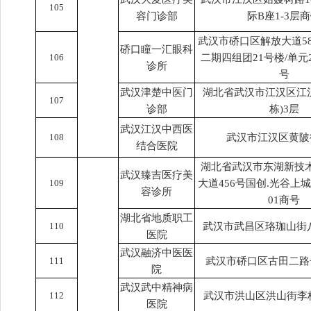
105
容门诊部
际B座1-3层
武汉市硚口区解放大道5
硚口瞳一汇眼科
106
二期四组团21号楼/单元2
诊所
号
武汉津楚中医门
湖北省武汉市江汉区江汉
107
诊部
栋)3层
武汉江汉中西医
108
武汉市江汉区黄陂
结合医院
湖北省武汉市东湖新技
武汉臻吉医疗美
109
大道456号国创.光谷上城
容诊所
01商号
湖北省地质职工
110
武汉市武昌区珞珈山街八
医院
武汉融济中医医
111
武汉市硚口区古田二路
院
武汉武中精神病
112
武汉市洪山区洪山街李
医院