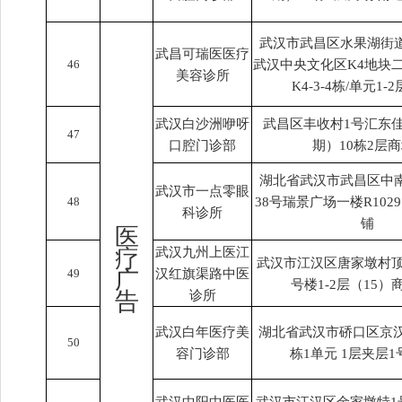
武汉市武昌区水果湖街道
武昌可瑞医医疗
46
武汉中央文化区K4地块
美容诊所
K4-3-4栋/单元1-
武汉白沙洲咿呀
武昌区丰收村1号汇东
47
口腔门诊部
期）10栋2层
湖北省武汉市武昌区中
武汉市一点零眼
48
38号瑞景广场一楼R1029
科诊所
铺
医
疗
武汉九州上医江
武汉市江汉区唐家墩村顶
49
广
汉红旗渠路中医
号楼1-2层（15）
告
诊所
武汉白年医疗美
湖北省武汉市硚口区京汉
50
容门诊部
栋1单元 1层夹层1