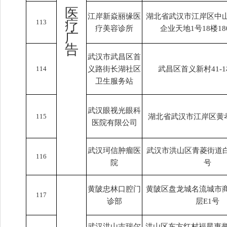
医
江岸新焱丽缘医
湖北省武汉市江岸区中山
疗
113
疗美容诊所
企业天地1号18楼18
广
告
武汉市武昌区首
114
义路街长湖社区
武昌区首义新村41-1
卫生服务站
武汉眼视光眼科
115
湖北省武汉市江岸区黄孝
医院有限公司
武汉珂信肿瘤医
武汉市洪山区青菱街道白
116
院
号
黄陂忠林口腔门
黄陂区盘龙城名流城市商
117
诊部
层E1号
武汉洪山吉瑞尔
洪山区东方红村福星惠誉