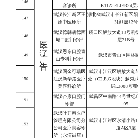
146
容诊所
K11ATELIER24层
武汉长江新区王
湖北省武汉市长江新区阳
147
娟中医诊所
3幢1层12号
武汉德韩凯德西
硚口区解放大道18号凯
148
城口腔门诊部
层21B号
医
疗
武汉恩东口腔青
149
武汉市青山区园林
广
山专科门诊部
告
武汉国金可瑞医
武汉市江汉区解放大道
150
江汉新华路医疗
处（C2,E,G地块）越秀
美容科诊所
层L3008号
武汉杏康口腔门
武昌区中南路14号世纪广
151
诊部
05
武汉叶开泰医疗
管理有限公司分
武汉市江岸区永清小路1
152
公司医疗美容诊
厦A区3层
所（永清街店）