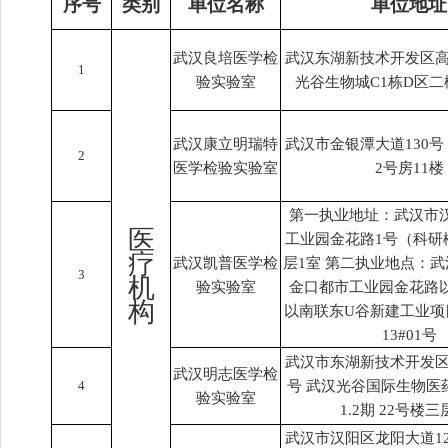
序号
类别
单位名称
单位地址
武汉良培医学检
武汉东湖新技术开发区高
1
验实验室
光谷生物城C1栋D区二楼D
武汉康立明瑞特
武汉市金银潭大道130
2
医学检验实验室
2号房11楼
第一执业地址：武汉市
医
工业园金花路1号（科研
疗
武汉凯普医学检
层1室 第二执业地点：
3
机
验实验室
金口都市工业园金花路
构
以南联东U谷新建工业项
13#01号
武汉市东湖新技术开发区
武汉明志医学检
4
号 武汉光谷国际生物医
验实验室
1.2期 22号楼三
武汉市汉阳区龙阳大道1