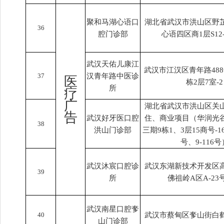
聚和马湖心语口
湖北省武汉市洪山区野
36
腔门诊部
心语四区商1层S12
武汉天佑儿康江
武汉市江汉区青年路48
37
汉青年路中医诊
医
栋2层7室-2
所
疗
广
湖北省武汉市洪山区关山
告
武汉好牙医口腔
住、商业项目（华润光
38
洪山门诊部
三期9栋1、3层15商号-16
号、9-116号
武汉沐宸口腔诊
武汉东湖新技术开发区高
39
所
佛祖岭A区A-23
武汉南星口腔奓
40
武汉市蔡甸区奓山街白鹤
山门诊部