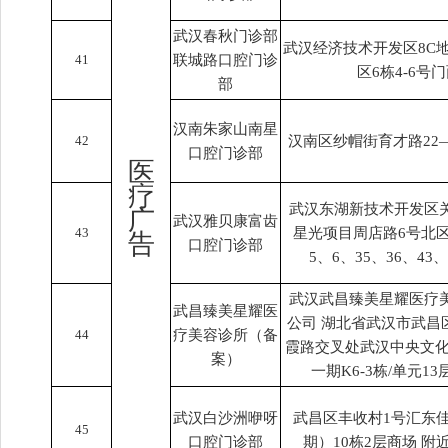
武汉春秋门诊部
武汉经济技术开发区8C
41
联城路口腔门诊
区6栋4-6号
部
汉南朱家山南星
42
汉南区纱帽街育才路22
口腔门诊部
医
疗
武汉东湖新技术开发区
广
武汉雅贝康富齿
43
星光项目周店路6号北
告
口腔门诊部
5、6、35、36、43、
武汉武昌臻美星耀医疗
武昌臻美星耀医
公司 湖北省武汉市武昌
44
疗美容诊所（备
霞路交叉处武汉中央文化
案）
一期K6-3栋/单元13
武汉白沙洲咿呀
武昌区丰收村1号汇东
45
口腔门诊部
期）10栋2层商场 附