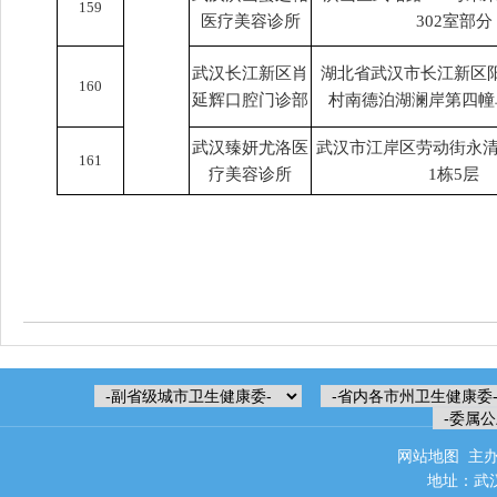
159
医疗美容诊所
302室部分
武汉长江新区肖
湖北省武汉市长江新区
160
延辉口腔门诊部
村南德泊湖澜岸第四幢
武汉臻妍尤洛医
武汉市江岸区劳动街永清
161
疗美容诊所
1栋5层
网站地图
主办
地址：武汉