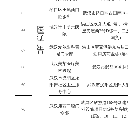
硚口区王凤仙口
65
武汉市硚口区古田南区402
腔诊所
洪山区欢乐大道1号，3号
医
武汉洪山美吉医
66
层夹层商3号D栋一、二
疗
院
国贸）
广
武汉爱尔眼科青
洪山区罗家港港东名居二
告
67
城门诊部
适用房商业栋1层42
武汉美莱医疗美
68
武汉市武昌区杏林
容医院
武汉市汉阳区龙
69
阳街社区卫生服
武汉市汉阳区龙阳大道
务中心
武昌区解放路168号新建
武汉康丽口腔门
70
业设施项目(地铁·复兴城)
诊部
1层9、10、11、12