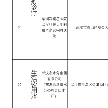
射
诊
疗
华润武钢总医院
武汉科技大学附
34
武汉市青山区冶金大
属华润武钢总医
院
生
武汉市水务集团
活
有限公司
饮
35
（东湖高新供水
武汉市江夏区金港新区
用
分公司金口水
水
厂）