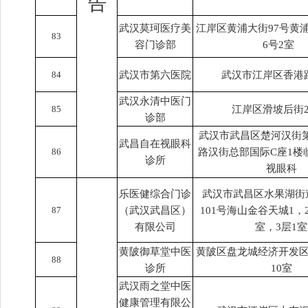
告
武汉莫珂医疗美
江岸区黄浦大街97号黄
83
容门诊部
6号2室
84
武汉市第六医院
武汉市江岸区香港路
武汉永清中医门
85
江岸区滑坡后街2
诊部
武汉市武昌区楚河汉街
武昌自在视眼科
86
路汉街总部国际C座1楼
诊所
视眼科
乐医健综合门诊
武汉市武昌区水果湖街道
87
（武汉武昌区）
101号海山金谷天城1，
有限公司
室，3层1室
黄陂御草堂中医
黄陂区盘龙城经济开发区
88
诊所
10室
武汉雨之堂中医
健康管理有限公