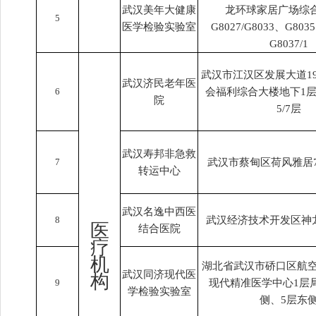
武汉美年大健康
龙环球家居广场综合
5
医学检验实验室
G8027/G8033、G803
G8037/1
武汉市江汉区发展大道1
武汉济民老年医
6
会福利综合大楼地下1层
院
5/7层
武汉寿邦非急救
7
武汉市蔡甸区荷风雅居7栋
转运中心
武汉名逸中西医
8
武汉经济技术开发区神龙
医
结合医院
疗
机
湖北省武汉市硚口区航空
武汉同济现代医
构
9
现代精准医学中心1层
学检验实验室
侧、5层东