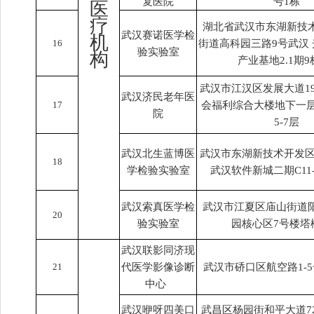
复医院
号1栋
医
疗
湖北省武汉市东湖新技
武汉赛诺医学检
机
16
街道高科园三路9号武汉
验实验室
构
产业基地2.1期9
武汉市江汉区发展大道1
武汉济民老年医
17
会福利综合大楼地下一层
院
5-7层
武汉北生蓝博医
武汉市东湖新技术开发区
18
学检验实验室
武汉软件新城二期C11-15
武汉索真医学检
武汉市江夏区庙山街道
20
验实验室
园核心区7号楼塔
武汉联影同济现
21
代医学影像诊断
武汉市硚口区航空路1-
中心
武汉咿呀四美口
武昌区杨园街和平大道729