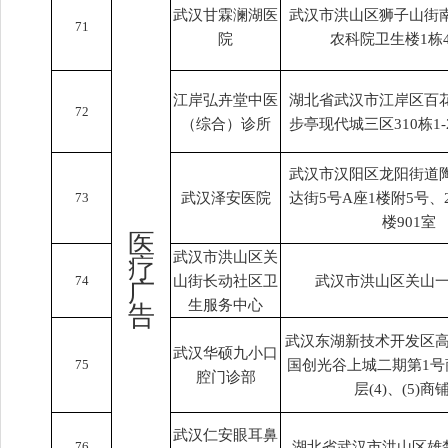
武汉甘霖澜湖医
武汉市洪山区狮子山街南
71
院
农科院卫生楼1栋
江岸弘卉堂中医
湖北省武汉市江岸区百花
72
（综合）诊所
步亭现代城三区310栋1-
武汉市汉阳区龙阳街道
73
武汉泽安医院
达街5号A座1楼附5号、2
楼901室
医
武汉市洪山区关
疗
74
山街长动社区卫
武汉市洪山区关山一
广
生服务中心
告
武汉东湖新技术开发区高
武汉华硕九小口
75
国创光谷上城二期第1号
腔门诊部
层(4)、(5)商
武汉仁安眼耳鼻
76
湖北省武汉市洪山区雄楚