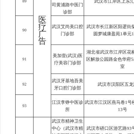
89
武汉市江岸区上东汇
司黄浦路中医门
诊部
医
疗
武汉艾尚美口腔
武汉市长江新区阳逻街
90
广
门诊部
圆梦城康盈苑1单元1层
告
湖北省武汉市江岸区花
美加壹(武汉)医
91
区解放公园路金色华府5
疗美容门诊部
室
武汉牙基地吾美
92
武汉市汉阳区五龙
牙口腔门诊部
江汉李铮中医诊
武汉市江汉区燕马卷1号楼
93
所
13号
武汉市精神卫生
中心（武汉市精
武汉市硚口区游艺路93