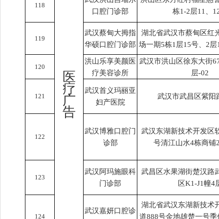
118
口腔门诊部
栋1-2层11、1
武汉蔡甸大拇指
湖北省武汉市蔡甸区红
119
华硕口腔门诊部
场一期5栋1层15号、2层1
洪山乐享美颜医
武汉市洪山区徐东大街6
120
疗美容诊所
层-02
医
疗
武汉首义玛丽亚
121
武汉市武昌区紫阳路
广
妇产医院
告
武汉博雅口腔门
武汉东湖新技术开发区软
122
诊部
号清江山水4栋商铺
武汉阿玛施眼科
武昌区水果湖街楚汉路
123
门诊部
区K1-J1幢4
湖北省武汉东湖新技术
武汉嘉妍口腔诊
124
道888号金地雄楚一号